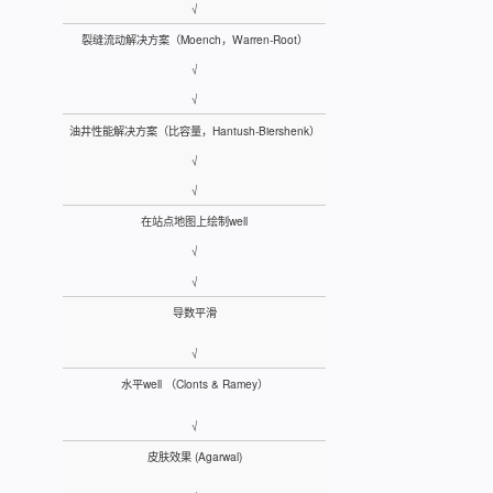
√
裂缝流动解决方案（Moench，Warren-Root）
√
√
油井性能解决方案（比容量，Hantush-Biershenk）
√
√
在站点地图上绘制well
√
√
导数平滑
√
水平well （Clonts & Ramey）
√
皮肤效果 (Agarwal)