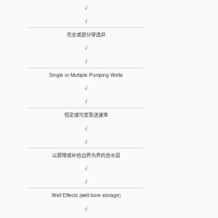
√
√
完全或部分穿透井
√
√
Single or Multiple Pumping Wells
√
√
恒定或可变泵送速率
√
√
以屏障或补给边界为界的含水层
√
√
Well Effects (well bore storage)
√