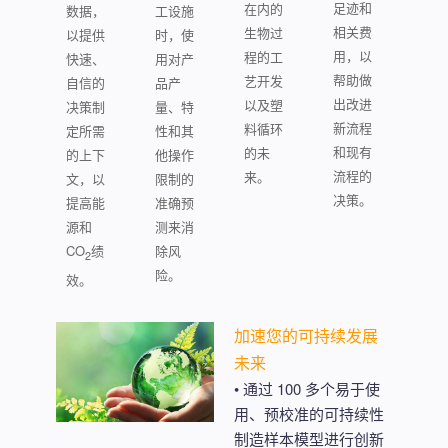
足迹和
在内的
数据，
工设施
相关费
生物过
以提供
时，使
用，以
程的工
快速、
用对产
帮助做
艺开发
自信的
品产
出改进
以及塑
决策制
量、特
新流程
料循环
定所需
性和其
和现有
的未
的上下
他操作
流程的
来。
文，以
限制的
决策。
提高能
准确预
源和
测来消
CO
绩
除风
2
险。
效。
加速您的可持续发展
未来
• 通过 100 多个易于使
用、预校准的可持续性
制造样本模型进行创新