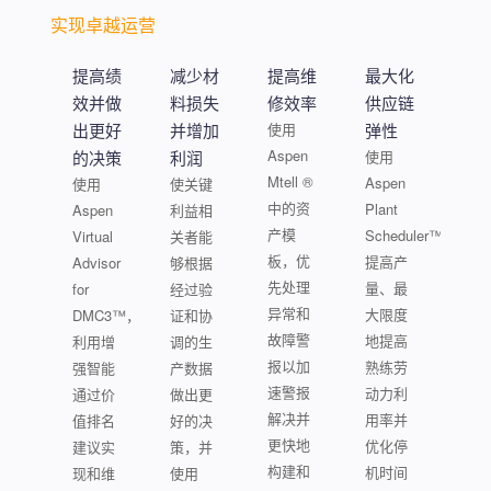
实现卓越运营
提高绩
减少材
提高维
最大化
效并做
料损失
修效率
供应链
出更好
并增加
使用
弹性
Aspen
的决策
利润
使用
Mtell ®
Aspen
使用
使关键
中的资
Plant
Aspen
利益相
产模
Scheduler™
Virtual
关者能
板，优
提高产
Advisor
够根据
先处理
量、最
for
经过验
异常和
大限度
DMC3™，
证和协
故障警
地提高
利用增
调的生
报以加
熟练劳
强智能
产数据
速警报
动力利
通过价
做出更
解决并
用率并
值排名
好的决
更快地
优化停
建议实
策，并
构建和
机时间
现和维
使用