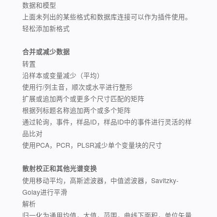
数据和模型
上面未列出的某些格式和数据库连接可以作为插件使用。
轻松添加新格式
合并或减少数据
转置
沿样本或变量减少（平均）
使用行/列主音，顺次或水平进行整形
扩展或追加两个或更多个尺寸匹配的矩阵
根据列标题名称追加两个或多个矩阵
通过轮询，事件，样品ID，样品ID中的事件进行灵活的样
品比对
使用PCA，PCR，PLSR减少单个变量块的尺寸
散射校正和其他光谱变换
使用移动平均，高斯滤波器，中值滤波器，Savitzky-
Golay进行平滑
解析
归一化为通用均值，大值，范围，曲线下面积，单位矢量