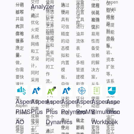
交付
设备
使用
Aspen
议，
分离
产，
执
一切
Analyzer
通过
使用
使用
过程
时
优化
经过
PIMS
最大
过程
筛选
行。
都不
使用
内置
以其
优化
通过
间。
流
行业
优化
限度
并最
新工
一
具有
工具
准确
和测
优化
程。
验证
原
地提
大限
艺并
样。
可信
进行
性和
试。
火炬
的精
料、
高能
度地
缩短
你有
精度
油井
易用
系统
确模
产品
源效
提高
上市
很多
的动
流体
性而
网络
拟和
板
率。
产
时
决定
态模
表
备受
和工
节省
岩、
量。
间。
要
拟和
征、
信赖
艺设
时间
资本
做，
内置
多相
的解
计，
的工
扩张
你需
模
管道
决方
同时
作
等，
要快
板，
建模
案，
采用
流，
该系
速比
自信
和流
从头
快
在一
统在
较选
地设
量保
到尾
速、
个环
全球
项。
计和
证分
使用
Aspen
Aspen
Aspen
Aspen
Aspen
Aspen
Aspen
可靠
境中
400多
Aspen
分析
析，
动态
的集
优化
家炼
PIMS-
Plus
Plus
Polymers
ProMV
Simulation
Unscramb
Fidelis
瞬态
最大
模
成解
整个
油厂
可以
条
化上
拟，
AO
使用
Dynamics
通过
确定
Workbook
使用
决方
站
和烯
模拟
件，
游资
更快
工厂
使用
影响
多元
案，
使用
通过
通过
点，
烃工