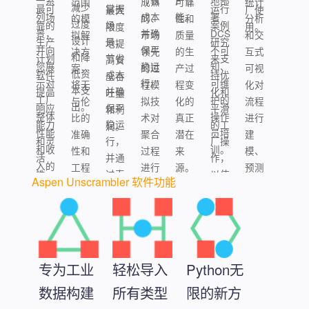
一系
节省
产性
地部
范围
成熟
可靠
统计
减少
最可
掌握
运行
最大
厂使
列场
成本
能。
署
的模
的、
性和
分析
过度
靠的
场
案例
限度
用。
景，
并确
DCS
拟解
市场
质量
和交
设计
生产
景，
研究
地提
并向
保平
不可
决方
领先
的生
互式
和降
计划
节省
来支
高安
您展
稳运
知、
案，
的过
产过
可视
低资
软件
成本
持优
全吞
示对
行。
可维
将无
程模
程变
化对
本支
提高
并确
化和
吐量
工厂
护的
与伦
拟技
化的
流程
出。
响应
保平
平滑
和利
整体
操作
比的
术对
真正
进行
能力
稳运
的工
润。
性能
员培
准确
聚合
潜在
建
和灵
行，
厂操
和收
训。
性和
过程
来
模、
活
并通
作，
入的
工程
进行
源。
预测
性。
过直
以使
Aspen Unscrambler 软件功能
影
协作
建
和优
观、
用
响。
与节
模，
化。
先进
Microsoft
省时
优化
的动
Excel
间的
生产
态模
插件
工作
率、
拟，
提供
专为工业
轻松导入
Python无
流程
产量
针对
过程
相结
和质
数据构建
所有类型
限的新方
瞬态
洞察
合，
量。
条件
力，