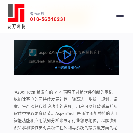
AspenONE V15—专业化工流程模拟套件
咨询热线
010-56548231
软件试用
获取报价
“AspenTech 新发布的 V14 表明了对新软件创新的承诺，
以加速客户的可持续发展计划。随着进一步统一规划、调
度、生产核算和维护功能的进展，用户可以打破孤岛并从
软件中提取更多价值。AspenTech 是通过添加独特的人工
智能功能和应用认知分析来展示行业领导地位，以解决知
识转移和操作员对高级过程控制等系统的接受度方面的老