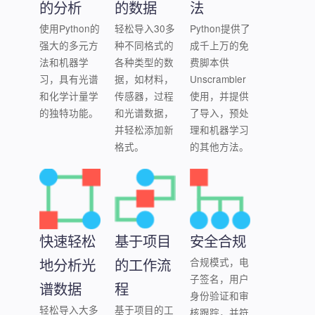
的分析
的数据
法
实现
进行
该插
利润
使用Python的
轻松导入30多
Python提供了
有效
件将
最大
强大的多元方
种不同格式的
成千上万的免
设
模拟
化。
法和机器学
各种类型的数
费脚本供
计。
数据
习，具有光谱
据，如材料，
Unscrambler
和过
和化学计量学
传感器，过程
使用，并提供
程数
的独特功能。
和光谱数据，
了导入，预处
据链
并轻松添加新
理和机器学习
接起
格式。
的其他方法。
来。
快速轻松
基于项目
安全合规
地分析光
的工作流
合规模式，电
子签名，用户
谱数据
程
身份验证和审
轻松导入大多
基于项目的工
核跟踪，并符