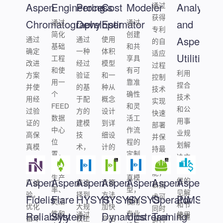
Aspen
Engineering
Process
Cost
Modeler
通过
Analyzer
获得
Chromatography
通过
Developer
Estimator
通过
and
专利
简化
创建
通过
通过
使用
Aspen
的自
基础
和共
确定
一种
体积
适应
Utilities
工程
享具
改进
经过
模型
过程
和使
有可
利用
方案
验证
和一
控制
用一
靠准
捏合
并使
的基
种从
技术
个
确性
技术
用经
于配
概念
实现
FEED
和灵
和公
过验
方的
设计
快速
数据
活工
用事
证的
建模
到详
部署
中心
作流
业规
高保
技
细设
并保
位
程的
划解
真模
术，
计的
持最
置，
定制
决方
型减
从早
通用
佳性
提高
高保
案提
少工
期路
成本
能，
生产
真模
Aspen
Aspen
Aspen
Aspen
Aspen
Aspen
供的
Aspen
厂试
线选
计算
该技
率、
型，
见解
验，
择到
方法
术可
Fidelis
Flare
HYSYS
HYSYS
HYSYS
Operator
PIMS
灵活
使用
和节
优化
大规
加快
同时
性和
专业
Reliability
System
通过
Dynamics
Upstream
Training
使用
能建
循环
模生
产品
进行