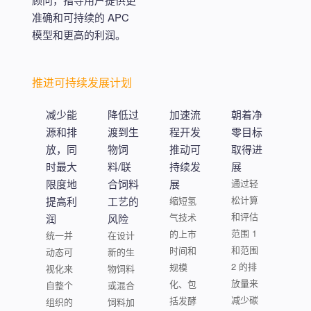
准确和可持续的 APC
模型和更高的利润。
推进可持续发展计划
减少能
降低过
加速流
朝着净
源和排
渡到生
程开发
零目标
放，同
物饲
推动可
取得进
时最大
料/联
持续发
展
限度地
合饲料
展
通过轻
松计算
提高利
工艺的
缩短氢
和评估
气技术
润
风险
范围 1
的上市
统一并
在设计
和范围
时间和
动态可
新的生
2 的排
规模
视化来
物饲料
放量来
化、包
自整个
或混合
减少碳
括发酵
组织的
饲料加