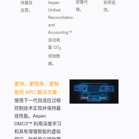
部署代
安排选
持最佳
Aspen
理。
项。
运营。
Unified
Reconciliation
and
Accounting™
自动收
集 CO
2
排放数
据。
更快、更简单、更智
能的 APC 解决方案
使用下一代自适应过程
控制技术实现并保持最
佳性能。Aspen
DMC3™ 利用深度学习
和具有增强智能的虚拟
顾问，指导用户提供更