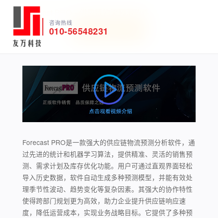
Forecast PRO—供应链物流预测软件
咨询热线
010-56548231
软件试用
获取报价
Forecast PRO是一款强大的供应链物流预测分析软件，通
过先进的统计和机器学习算法，提供精准、灵活的销售预
测、需求计划及库存优化功能。用户可通过直观界面轻松
导入历史数据，软件自动生成多种预测模型，并能有效处
理季节性波动、趋势变化等复杂因素。其强大的协作特性
使得跨部门规划更为高效，助力企业提升供应链响应速
度，降低运营成本，实现业务战略目标。它提供了多种预